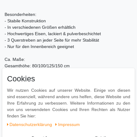
Besonderheiten:
- Stabile Konstruktion
- In verschiedenen Größen erhältlich
- Hochwertiges Eisen, lackiert & pulverbeschichtet
- 3 Querstreben an jeder Seite für mehr Stabilität
- Nur für den Innenbereich geeignet
Ca. Maße:
Gesamthöhe: 80/100/125/150 cm
Gesamtbreite: 40/60/80/100 cm
Cookies
Gesamttiefe: 25 cm
Wir nutzen Cookies auf unserer Website. Einige von diesen
Holzablagefläche
sind essenziell, während andere uns helfen, diese Website und
Höhe: 72/92/118/142 cm
Ihre Erfahrung zu verbessern. Weitere Informationen zu den
Breite: 32/52/72/92 cm
von uns verwendeten Cookies und Ihren Rechten als Nutzer
Tiefe: 25 cm
finden Sie hier:
Daten­schutz­erklärung
Impressum