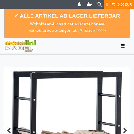
0
0,00 EUR
✔ ALLE ARTIKEL AB LAGER LIEFERBAR
Wohnideen-Linhart hat ausgezeichnete
Verkäuferbewertungen auf Amazon >>>>
☰