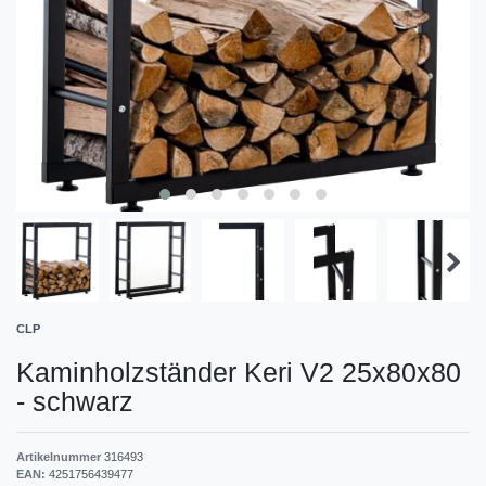
CLP
Kaminholzständer Keri V2 25x80x80
-
schwarz
Artikelnummer
316493
EAN:
4251756439477