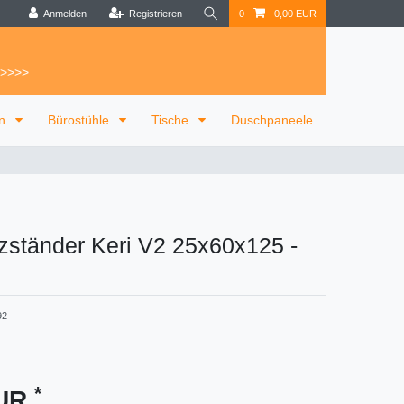
Anmelden
Registrieren
0
0,00 EUR
 >>>>
on
Bürostühle
Tische
Duschpaneele
zständer Keri V2 25x60x125
-
92
*
EUR