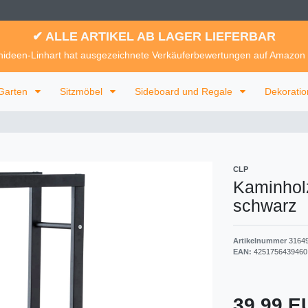
✔ ALLE ARTIKEL AB LAGER LIEFERBAR
ideen-Linhart hat ausgezeichnete Verkäuferbewertungen auf Amazon
Garten
Sitzmöbel
Sideboard und Regale
Dekorati
CLP
Kaminhol
schwarz
Artikelnummer
3164
EAN:
4251756439460
39,99 