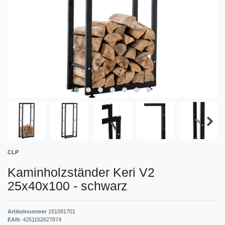
CLP
Kaminholzständer Keri V2
25x40x100
-
schwarz
Artikelnummer
151081701
EAN:
4251152627874