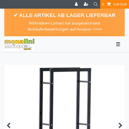
0
0,00 EUR
✔ ALLE ARTIKEL AB LAGER LIEFERBAR
Wohnideen-Linhart hat ausgezeichnete
Verkäuferbewertungen auf Amazon >>>>
☰