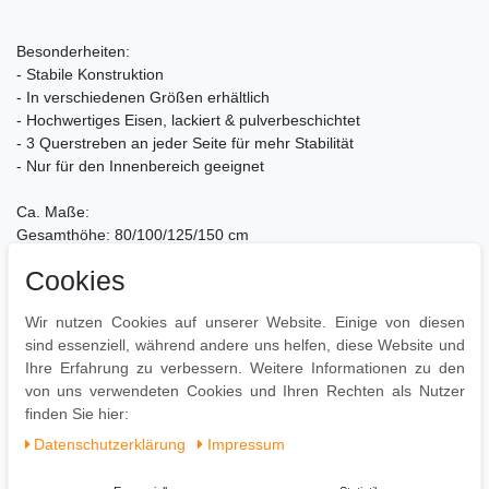
Besonderheiten:
- Stabile Konstruktion
- In verschiedenen Größen erhältlich
- Hochwertiges Eisen, lackiert & pulverbeschichtet
- 3 Querstreben an jeder Seite für mehr Stabilität
- Nur für den Innenbereich geeignet
Ca. Maße:
Gesamthöhe: 80/100/125/150 cm
Gesamtbreite: 40/60/80/100 cm
Cookies
Gesamttiefe: 25 cm
Wir nutzen Cookies auf unserer Website. Einige von diesen
Holzablagefläche
sind essenziell, während andere uns helfen, diese Website und
Höhe: 72/92/118/142 cm
Ihre Erfahrung zu verbessern. Weitere Informationen zu den
Breite: 32/52/72/92 cm
von uns verwendeten Cookies und Ihren Rechten als Nutzer
Tiefe: 25 cm
finden Sie hier:
Daten­schutz­erklärung
Impressum