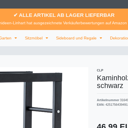
✔ ALLE ARTIKEL AB LAGER LIEFERBAR
ideen-Linhart hat ausgezeichnete Verkäuferbewertungen auf Amazon
Garten
Sitzmöbel
Sideboard und Regale
Dekorati
CLP
Kaminhol
schwarz
Artikelnummer
3164
EAN:
4251756439491
46,99 