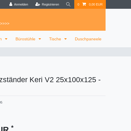
Anmelden
Registrieren
0
0,00 EUR
 >>>>
on
Bürostühle
Tische
Duschpaneele
zständer Keri V2 25x100x125
-
95
*
EUR