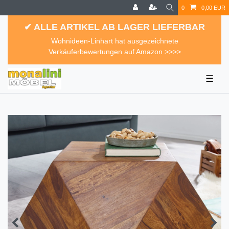
0
0,00 EUR
✔ ALLE ARTIKEL AB LAGER LIEFERBAR
Wohnideen-Linhart hat ausgezeichnete
Verkäuferbewertungen auf Amazon >>>>
☰