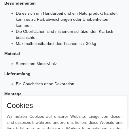
Besonderheiten
Da es sich um Handarbeit und ein Naturprodukt handelt,
kann es zu Farbabweichungen oder Unebenheiten
kommen
Die Oberflächen sind mit einem schützenden Klarlack
beschichtet
Maximalbelastbarkeit des Tisches: ca. 30 kg
Material
Sheesham Massivholz
Lieferumfang
Ein Couchtisch ohne Dekoration
Montage
Cookies
Lieferzustand: komplett montiert und sicher verpackt
Pflegehinweise
Wir nutzen Cookies auf unserer Website. Einige von diesen
sind essenziell, während andere uns helfen, diese Website und
Die Oberfläche mit einem lauwarm angefeuchteten Baumwolltuch
Ihre Erfahrung zu verbessern. Weitere Informationen zu den