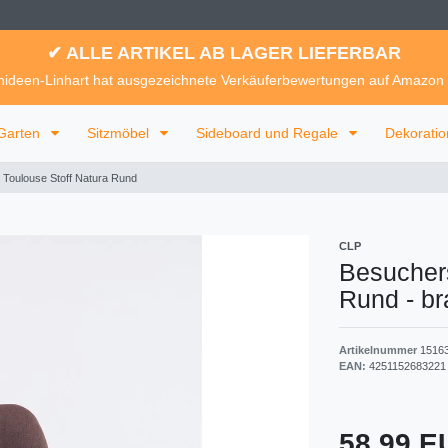
✔ ALLE ARTIKEL AB LAGER LIEFERBAR
ideen-Linhart hat ausgezeichnete Verkäuferbewertungen auf Amazon
Garten
Sitzmöbel
Sideboard und Regale
Dekorati
 Toulouse Stoff Natura Rund
CLP
Besuchers
Rund
-
br
Artikelnummer
1516
EAN:
4251152683221
58,99 