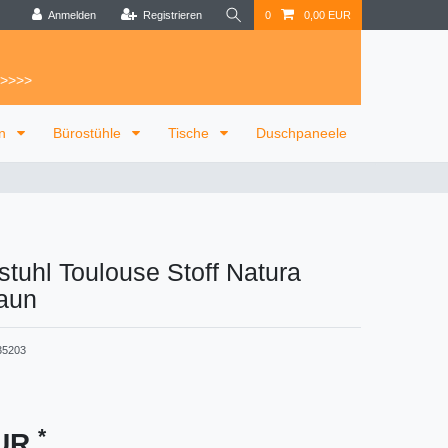
Anmelden
Registrieren
0
0,00 EUR
 >>>>
on
Bürostühle
Tische
Duschpaneele
tuhl Toulouse Stoff Natura
aun
35203
*
EUR