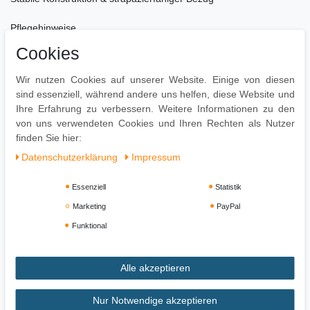
Pflegehinweise
Zur Reinigung empfehlen wir ein mit lauwarmem Wasser
Cookies
angefeuchtetes Baumwolltuch
Leichte Verschmutzung mit feuchtem Baumwolltuch abwischen
Wir nutzen Cookies auf unserer Website. Einige von diesen
Oberflächen nur mit geeignetem Aufsatz absaugen
sind essenziell, während andere uns helfen, diese Website und
Ihre Erfahrung zu verbessern. Weitere Informationen zu den
von uns verwendeten Cookies und Ihren Rechten als Nutzer
finden Sie hier:
Daten­schutz­erklärung
Impressum
Essenziell
Statistik
Marketing
PayPal
Funktional
Alle akzeptieren
Impressum
Daten­schutz­erklärung
AGB
Nur Notwendige akzeptieren