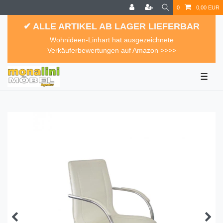
0
0,00 EUR
✔ ALLE ARTIKEL AB LAGER LIEFERBAR
Wohnideen-Linhart hat ausgezeichnete
Verkäuferbewertungen auf Amazon >>>>
☰