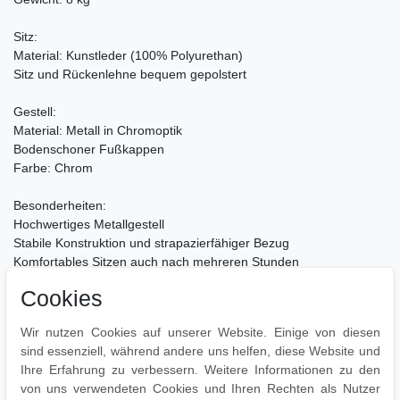
Sitz:
Material: Kunstleder (100% Polyurethan)
Sitz und Rückenlehne bequem gepolstert
Gestell:
Material: Metall in Chromoptik
Bodenschoner Fußkappen
Farbe: Chrom
Besonderheiten:
Hochwertiges Metallgestell
Stabile Konstruktion und strapazierfähiger Bezug
Komfortables Sitzen auch nach mehreren Stunden
Cookies
Pflegehinweise:
Leichte Verschmutzung einfach absaugen oder mit feuchtem
Wir nutzen Cookies auf unserer Website. Einige von diesen
Tuch reinigen
sind essenziell, während andere uns helfen, diese Website und
Zur Reinigung empfehlen wir ein mit lauwarmem Wasser
Ihre Erfahrung zu verbessern. Weitere Informationen zu den
angefeuchtetes Baumwolltuch
von uns verwendeten Cookies und Ihren Rechten als Nutzer
Oberflächen nur mit geeignetem Aufsatz absaugen