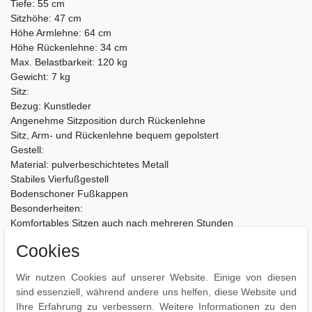
Tiefe: 55 cm
Sitzhöhe: 47 cm
Höhe Armlehne: 64 cm
Höhe Rückenlehne: 34 cm
Max. Belastbarkeit: 120 kg
Gewicht: 7 kg
Sitz:
Bezug: Kunstleder
Angenehme Sitzposition durch Rückenlehne
Sitz, Arm- und Rückenlehne bequem gepolstert
Gestell:
Material: pulverbeschichtetes Metall
Stabiles Vierfußgestell
Bodenschoner Fußkappen
Besonderheiten:
Komfortables Sitzen auch nach mehreren Stunden
Stabile Konstruktion & strapazierfähiger Bezug
Cookies
Lange Lebensdauer
Pflegehinweise:
Wir nutzen Cookies auf unserer Website. Einige von diesen
Keine Haushaltsreiniger verwenden
sind essenziell, während andere uns helfen, diese Website und
Leichte Verschmutzung mit feuchtem Baumwolltuch abwischen
Ihre Erfahrung zu verbessern. Weitere Informationen zu den
und mit trockenem Tuch nachpolieren