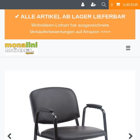
0
0,00 EUR
✔ ALLE ARTIKEL AB LAGER LIEFERBAR
Wohnideen-Linhart hat ausgezeichnete
Verkäuferbewertungen auf Amazon >>>>
☰