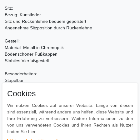
Sitz:
Bezug: Kunstleder
Sitz und Rückenlehne bequem gepolstert
Angenehme Sitzposition durch Rückenlehne
Gestell:
Material: Metall in Chromoptik
Bodenschoner Fußkappen
Stabiles Vierfußgestell
Besonderheiten:
Stapelbar
Pflegeleichte Oberflächen
Cookies
Stabile Konstruktion & strapazierfähiger Bezug
Wir nutzen Cookies auf unserer Website. Einige von diesen
Pflegehinweise:
sind essenziell, während andere uns helfen, diese Website und
Leichte Verschmutzung mit feuchtem Baumwolltuch abwischen
Ihre Erfahrung zu verbessern. Weitere Informationen zu den
Oberflächen nur mit geeignetem Aufsatz absaugen
von uns verwendeten Cookies und Ihren Rechten als Nutzer
Keine Haushaltsreiniger verwenden
finden Sie hier: