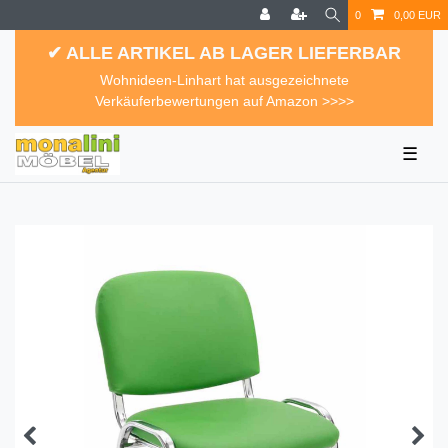
0
0,00 EUR
✔ ALLE ARTIKEL AB LAGER LIEFERBAR
Wohnideen-Linhart hat ausgezeichnete
Verkäuferbewertungen auf Amazon >>>>
☰