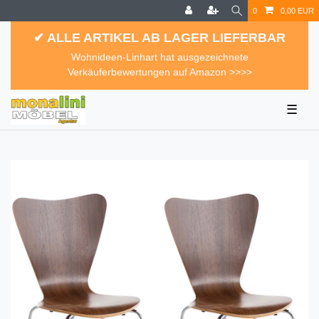
0
0,00 EUR
✔ ALLE ARTIKEL AB LAGER LIEFERBAR
Wohnideen-Linhart hat ausgezeichnete
Verkäuferbewertungen auf Amazon >>>>
☰