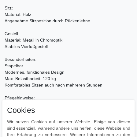
Sitz:
Material: Holz
Angenehme Sitzposition durch Rückenlehne
Gestell:
Material: Metall in Chromoptik
Stabiles Vierfußgestell
Besonderheiten:
Stapelbar
Modernes, funktionales Design
Max. Belastbarkeit: 120 kg
Komfortables Sitzen auch nach mehreren Stunden
Pflegehinweise:
Leichte Verschmutzung mit feuchtem Baumwolltuch abwischen
Cookies
Zur Reinigung empfehlen wir ein mit lauwarmem Wasser
angefeuchtetes Baumwolltuch
Wir nutzen Cookies auf unserer Website. Einige von diesen
Oberflächen nur mit geeignetem Aufsatz absaugen
sind essenziell, während andere uns helfen, diese Website und
Ihre Erfahrung zu verbessern. Weitere Informationen zu den