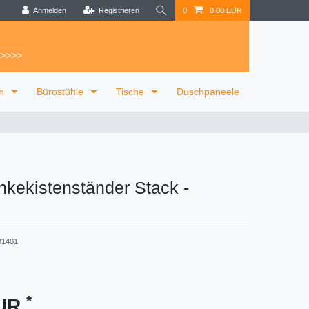
Anmelden
Registrieren
0
0,00 EUR
 >>>>
on
Bürostühle
Tische
Duschpaneele
nkekistenständer Stack
-
81401
*
EUR