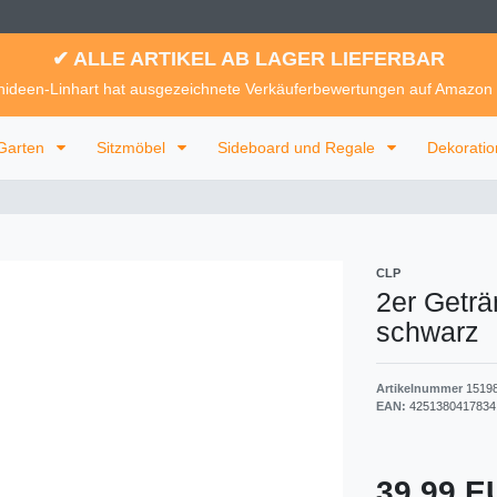
✔ ALLE ARTIKEL AB LAGER LIEFERBAR
ideen-Linhart hat ausgezeichnete Verkäuferbewertungen auf Amazon
Garten
Sitzmöbel
Sideboard und Regale
Dekorati
CLP
2er Geträ
schwarz
Artikelnummer
1519
EAN:
4251380417834
39,99 