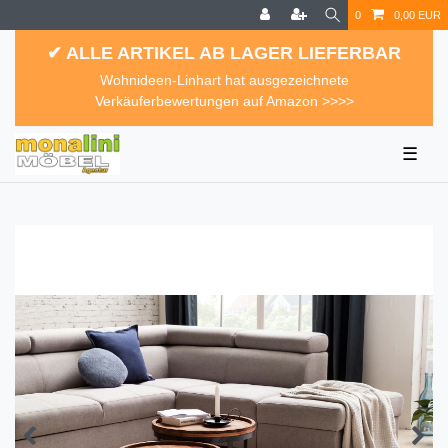
0
0,00 EUR
✔ ALLE ARTIKEL AB LAGER LIEFERBAR
Wohnideen-Linhart hat ausgezeichnete
Verkäuferbewertungen auf Amazon >>>>
☰