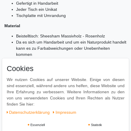
Gefertigt in Handarbeit
Jeder Tisch ein Unikat
Tischplatte mit Umrandung
Material
Beistelltisch: Sheesham Massivholz - Rosenholz
Da es sich um Handarbeit und um ein Naturprodukt handelt
kann es zu Farbabweichungen oder Unebenheiten
kommen
Lieferumfang
Cookies
2 Beistelltische
Wir nutzen Cookies auf unserer Website. Einige von diesen
Lieferung ohne Dekoration
sind essenziell, während andere uns helfen, diese Website und
Montage
Ihre Erfahrung zu verbessern. Weitere Informationen zu den
von uns verwendeten Cookies und Ihren Rechten als Nutzer
Lieferzustand: montiert
finden Sie hier:
Daten­schutz­erklärung
Impressum
Essenziell
Statistik